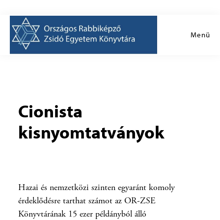
Skip
to
main
Menü
content
Cionista
kisnyomtatványok
Hazai és nemzetközi szinten egyaránt komoly
érdeklődésre tarthat számot az OR-ZSE
Könyvtárának 15 ezer példányból álló