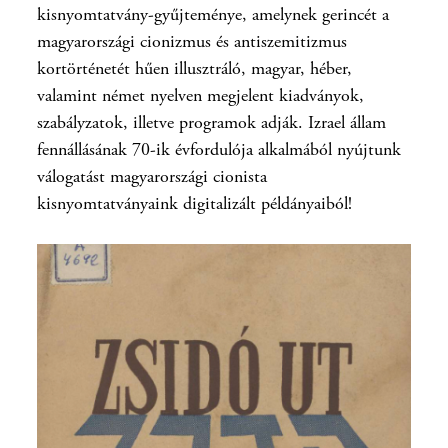
kisnyomtatvány-gyűjteménye, amelynek gerincét a
magyarországi cionizmus és antiszemitizmus
kortörténetét hűen illusztráló, magyar, héber,
valamint német nyelven megjelent kiadványok,
szabályzatok, illetve programok adják. Izrael állam
fennállásának 70-ik évfordulója alkalmából nyújtunk
válogatást magyarországi cionista
kisnyomtatványaink digitalizált példányaiból!
Az Országos Rabbiképző – Zsidó Egyetem Könyvtárának honlapja az NKA
204139/00185 sz. pályázatának támogatásával készült.